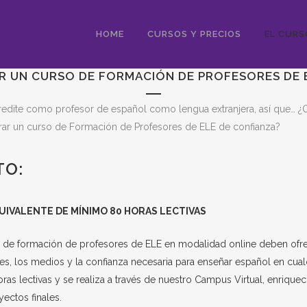
HOME
CURSOS Y PRECIOS
EL CURS
 UN CURSO DE FORMACIÓN DE PROFESORES DE E
e acredite como profesor de español como lengua extranjera, así que…
ar un curso de Formación de Profesores de ELE de confianza?
TO:
IVALENTE DE MÍNIMO 80 HORAS LECTIVAS
os de formación de profesores de ELE en modalidad online deben ofrec
es, los medios y la confianza necesaria para enseñar español en cua
ras lectivas y se realiza a través de nuestro Campus Virtual, enriqu
yectos finales.