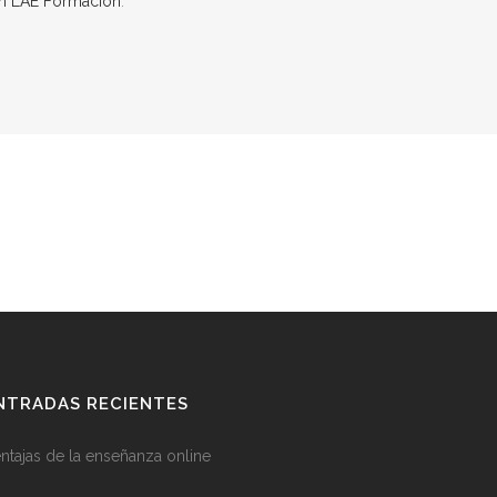
on LAE Formación
.
NTRADAS RECIENTES
ntajas de la enseñanza online