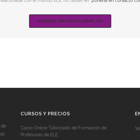
a relacionada con el mundo ELE, no dudes en
ponerte en contacto c
¡QUIERO MATRICULARME YA!
CURSOS Y PRECIOS
E
 de
Curso Online Tutorizado de Formación de
Ve
ra)
Profesores de ELE