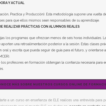
ORA Y ACTUAL
ación, Practica y Producción). Esta metodología supone una vuelta de
lases para que ellos mismos sean responsables de su aprendizaje.
E REALIZAR PRÁCTICAS CON ALUMNOS REALES
o elijas los programas que ofrezcan menos de seis horas individuales
porten una retroalimentación posterior a la sesión. Estas clases pr
al y escrita que pueda seguir de guía para el futuro, y orientarse a
(MCER)
.
ue los profesores en formación obtengan la confianza necesaria para e
es.
ONOCE MÁS SOBRE NUESTROS CURSOS ONLINE DE FORMACI
arte a un curso en enseñanza de ELE realices una entrevista para p