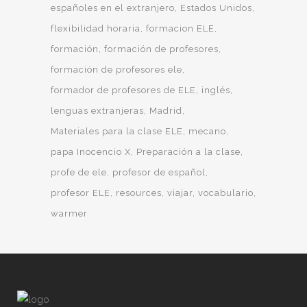
españoles en el extranjero
Estados Unidos
flexibilidad horaria
formacion ELE
formación
formación de profesores
formación de profesores ele
formador de profesores de ELE
inglés
lenguas extranjeras
Madrid
Materiales para la clase ELE
mecano
papa Inocencio X
Preparación a la clase
profe de ele
profesor de español
profesor ELE
resources
viajar
vocabulario
warmer